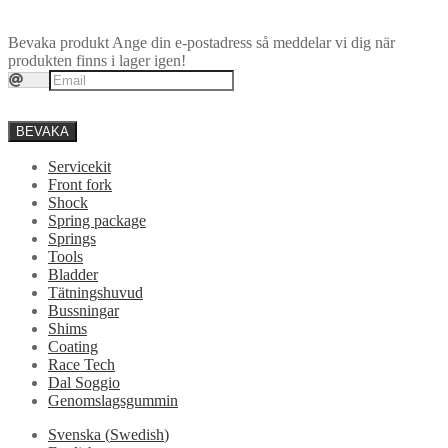
Bevaka produkt
Ange din e-postadress så meddelar vi dig när
produkten finns i lager igen!
BEVAKA
Servicekit
Front fork
Shock
Spring package
Springs
Tools
Bladder
Tätningshuvud
Bussningar
Shims
Coating
Race Tech
Dal Soggio
Genomslagsgummin
Svenska
(
Swedish
)