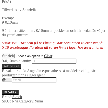
Pris/st
Tillverkas av
Sandvik
Exempel:
9-0,10mm
9 är innermåttet i mm, 0,10mm är tjockleken och här nedanför väljer
du ytterdiametern
Varor som "Tas hem på besällning" har normalt en leveranstid på
5-10 arbetsdagar (förutsatt att varan finns i lager hos leverantören)
Storlek
Clear
9-0,10mm quantity
Add to cart
Bevaka produkt
Ange din e-postadress så meddelar vi dig när
produkten finns i lager igen!
BEVAKA
Brand:
S-tech
SKU:
N/A
Category:
9mm