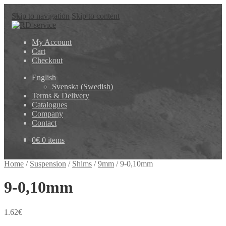
Skip to navigation
Skip to content
My Account
Cart
Checkout
English
Svenska
(
Swedish
)
Terms & Delivery
Catalogues
Company
Contact
0
€
0 items
Home
/
Suspension
/
Shims
/
9mm
/
9-0,10mm
9-0,10mm
1.62
€