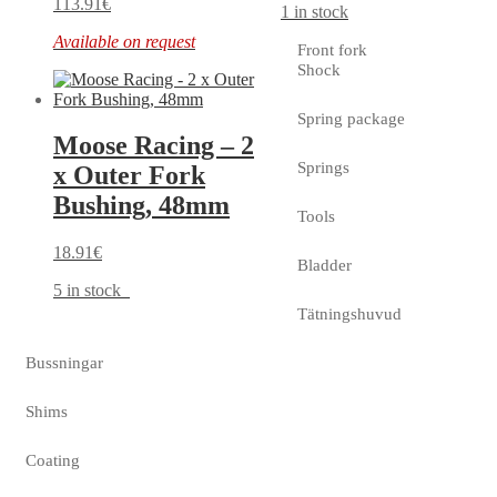
113.91
€
1 in stock
Available on request
Front fork
Shock
Spring package
Moose Racing – 2
Springs
x Outer Fork
Bushing, 48mm
Tools
18.91
€
Bladder
5 in stock
Tätningshuvud
Bussningar
Shims
Coating