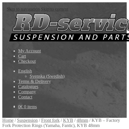
Skip to navigation
Skip to content
My Account
Cart
Checkout
English
Svenska
(
Swedish
)
Terms & Delivery
Catalogues
Company
Contact
0
€
0 items
Home
/
Suspension
/
Front fork
/
KYB
/
48mm
/
KYB – Factory
Fork Protection Rings (Yamaha, Fantic), KYB 48mm