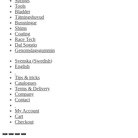
Springs
Tools
Bladder
Tätningshuvud
Bussningar
Shims
Coating
Race Tech
Dal Soggio
Genomslagsgummin
Svenska
(
Swedish
)
English
Tips & tricks
Catalogues
Terms & Delivery
Company
Contact
My Account
Cart
Checkout