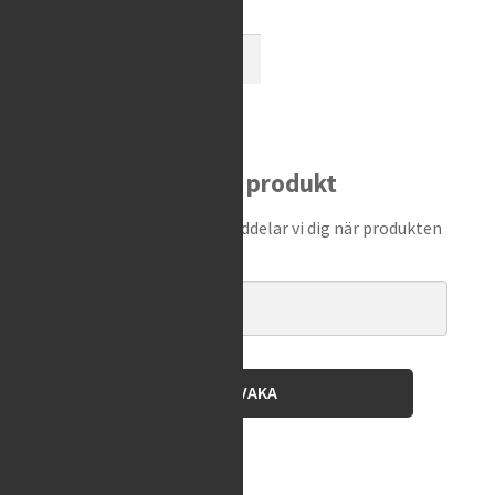
KYB
-
Wall
Add to cart
Clip
quantity
Bevaka produkt
Ange din e-postadress så meddelar vi dig när produkten
finns i lager igen!
BEVAKA
Brand:
KYB