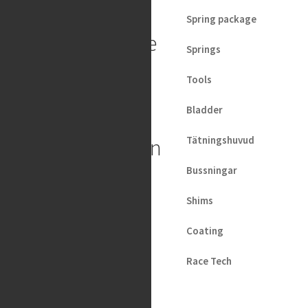
S-Tech –
Spring package
Cutter guide
Springs
including
Tools
cutter for
Bladder
KYB/WP
Tätningshuvud
compression
stage unit
Bussningar
Shims
49.31
€
2 in stock
Coating
Race Tech
Dal Soggio