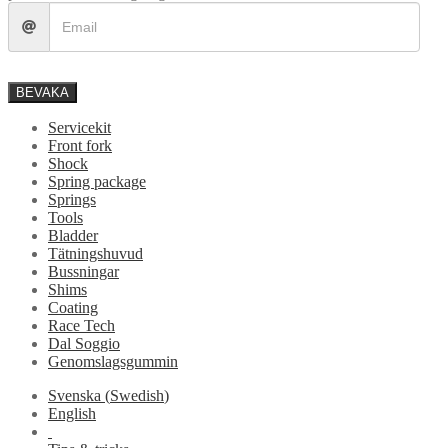
BEVAKA
Servicekit
Front fork
Shock
Spring package
Springs
Tools
Bladder
Tätningshuvud
Bussningar
Shims
Coating
Race Tech
Dal Soggio
Genomslagsgummin
Svenska
(
Swedish
)
English