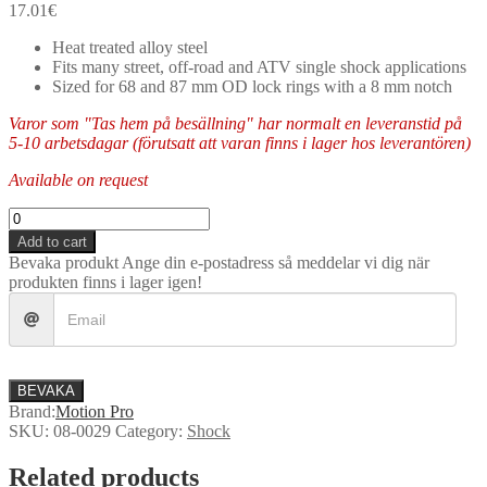
17.01
€
Heat treated alloy steel
Fits many street, off-road and ATV single shock applications
Sized for 68 and 87 mm OD lock rings with a 8 mm notch
Varor som "Tas hem på besällning" har normalt en leveranstid på
5-10 arbetsdagar (förutsatt att varan finns i lager hos leverantören)
Available on request
Motion
Pro
Add to cart
-
Bevaka produkt
Ange din e-postadress så meddelar vi dig när
Shock
produkten finns i lager igen!
Collar
Spanner
Wrench
68/87mm
quantity
BEVAKA
Brand:
Motion Pro
SKU:
08-0029
Category:
Shock
Related products