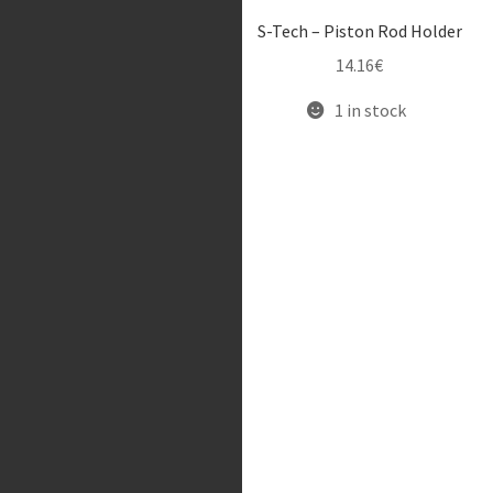
S-Tech – Piston Rod Holder
S-Tech – Top Cap Spanner
14.16
€
(45mm), Showa BPF 8-
edge
1 in stock
33.16
€
1 in stock
S-Tech – Fork Tubes Holder
6.56
€
10 in stock