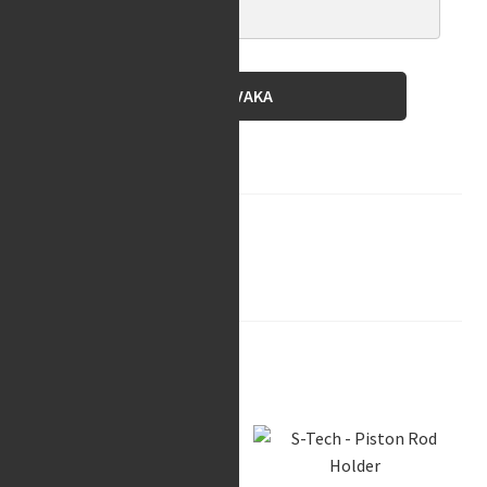
BEVAKA
Brand:
S-tech
SKU:
70312
Category:
Front Fork
Related products