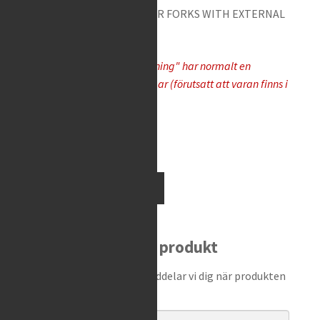
THE PISTON ROD. FOR XPLOR FORKS WITH EXTERNAL
SPRING PRELOAD
Varor som "Tas hem på besällning" har normalt en
leveranstid på 5-10 arbetsdagar (förutsatt att varan finns i
lager hos leverantören)
Available on request
S-
Add to cart
Tech
-
Xplor
Bevaka produkt
Top
Cap
Ange din e-postadress så meddelar vi dig när produkten
Tool
finns i lager igen!
quantity