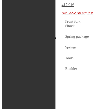
9.41
€
417.91
€
In stock
Available on request
Front fork
Shock
Race Tech – Gold
Spring package
Valve (FMGV
Springs
1921C)
Tools
417.91
€
Available on request
Bladder
Tätningshuvud
Bussningar
Shims