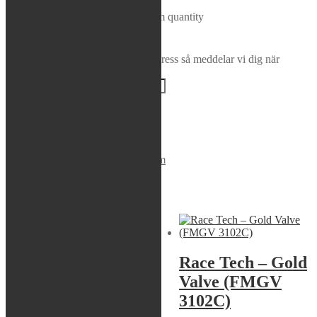
S-Tech - Dust Seal (Showa), 16mm quantity
Add to cart
Bevaka produkt
Ange din e-postadress så meddelar vi dig när
produkten finns i lager igen!
BEVAKA
Brand:
S-tech
SKU:
DSS-16
Category:
50x16mm
Related products
Servicekit
S-tech – Spacer
Race Tech – Gold
for lowering
Valve (FMGV
dampers
3102C)